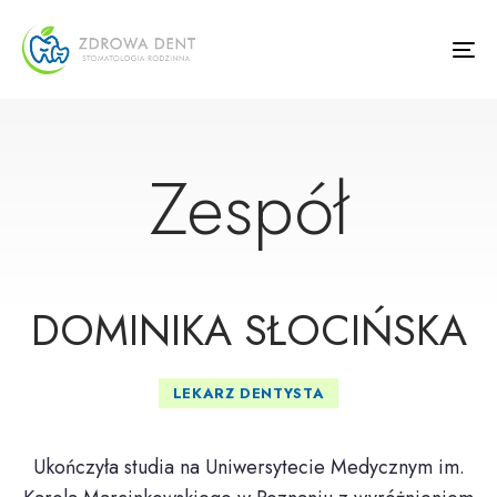
Skip
Skip
links
to
To
primary
na
navigation
Skip
to
Zespół
content
DOMINIKA SŁOCIŃSKA
LEKARZ DENTYSTA
Ukończyła studia na Uniwersytecie Medycznym im.