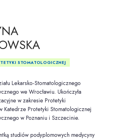
YNA
ŁOWSKA
OTETYKI STOMATOLOGICZNEJ
iału Lekarsko-Stomatologicznego
ycznego we Wrocławiu. Ukończyła
zacyjne w zakresie Protetyki
w Katedrze Protetyki Stomatologicznej
cznego w Poznaniu i Szczecinie.
wentką studiów podyplomowych medycyny